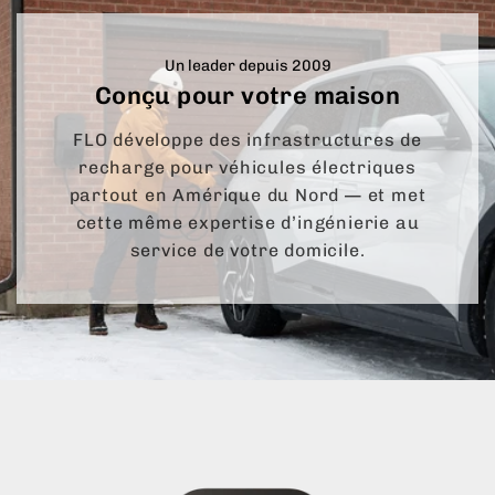
Certifications
Pensée pour le quotidien
• UL / CSA
Support de câble amovible et câble de 25 pi pour
Un leader depuis 2009
Conçu pour votre maison
une installation flexible et une utilisation
pratique selon votre espace.
FLO développe des infrastructures de
recharge pour véhicules électriques
partout en Amérique du Nord — et met
cette même expertise d’ingénierie au
service de votre domicile.