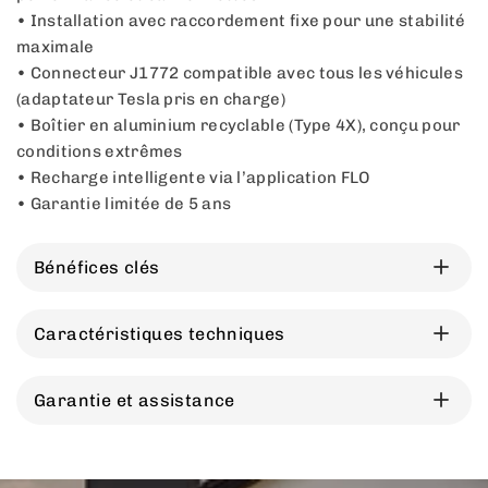
• Installation avec raccordement fixe pour une stabilité
maximale
• Connecteur J1772 compatible avec tous les véhicules
(adaptateur Tesla pris en charge)
• Boîtier en aluminium recyclable (Type 4X), conçu pour
conditions extrêmes
• Recharge intelligente via l’application FLO
• Garantie limitée de 5 ans
Bénéfices clés
Puissance maximale pour les véhicules
exigeants
Caractéristiques techniques
La FLO Maison X8 offre jusqu’à 80 A (19,2 kW),
Électrique
idéale pour les véhicules électriques haute
• Puissance max : 12 kW @ 240 V
Garantie et assistance
performance et les camionnettes. Conçue pour
• Courant : 6 à 50 A
Conçue pour durer
ceux qui recherchent la solution la plus rapide et
• Tension : 208–240 V
• Garantie limitée de 5 ans
la plus performante.
• Raccordement fixe ou NEMA 14-50