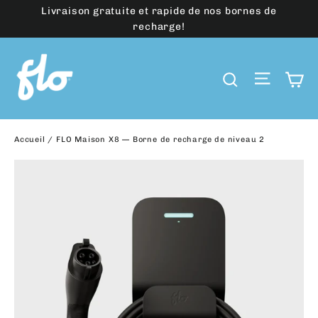
Passer
Livraison gratuite et rapide de nos bornes de
au
recharge!
contenu
Navig
P
Recherch
Accueil
/
FLO Maison X8 — Borne de recharge de niveau 2