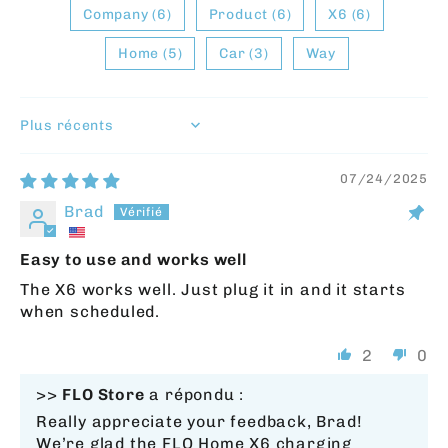
Company (6)
Product (6)
X6 (6)
Home (5)
Car (3)
Way
SORT BY
07/24/2025
Brad
Easy to use and works well
The X6 works well. Just plug it in and it starts
when scheduled.
2
0
>>
FLO Store
a répondu :
Really appreciate your feedback, Brad!
We’re glad the FLO Home X6 charging