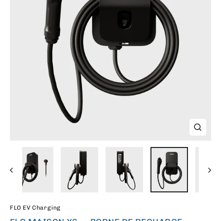
FERME
(ESC)
FLO EV Charging